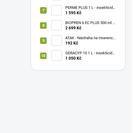
PERME PLUS 1 L - insekticidní
koncentrát
1 595 Kč
BIOPREN 6 EC PLUS 500 ml -
insekticidní koncentrát
2 699 Kč
ATAK - Nástraha na mravence
Imidacloprid sada 2 domečky
192 Kč
+ gel
GERACYP 10 1 L - insekticidní
koncentrát
1 050 Kč