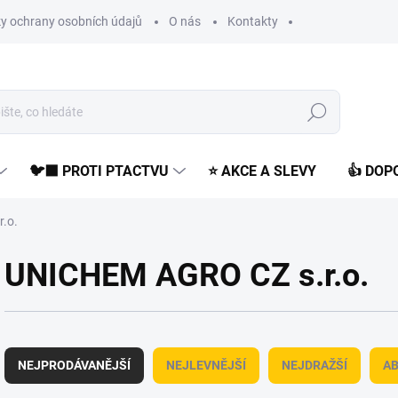
y ochrany osobních údajů
O nás
Kontakty
Hledat
🐦‍⬛ PROTI PTACTVU
⭐ AKCE A SLEVY
👍 DO
.o.
UNICHEM AGRO CZ s.r.o.
Ř
a
NEJPRODÁVANĚJŠÍ
NEJLEVNĚJŠÍ
NEJDRAŽŠÍ
A
z
e