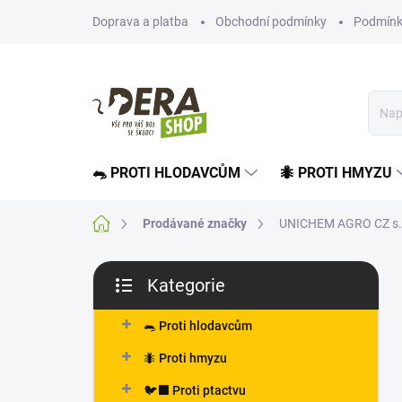
Přejít
Doprava a platba
Obchodní podmínky
Podmínk
na
obsah
🐀 PROTI HLODAVCŮM
🐜 PROTI HMYZU
Domů
Prodávané značky
UNICHEM AGRO CZ s.r
P
Kategorie
o
Přeskočit
s
kategorie
t
🐀 Proti hlodavcům
r
🐜 Proti hmyzu
a
n
🐦‍⬛ Proti ptactvu