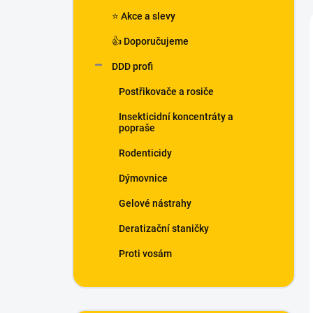
n
⭐ Akce a slevy
í
p
👍 Doporučujeme
a
n
DDD profi
e
Postřikovače a rosiče
l
Insekticidní koncentráty a
popraše
Rodenticidy
Dýmovnice
Gelové nástrahy
Deratizační staničky
Proti vosám