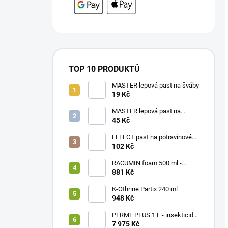
TOP 10 PRODUKTŮ
MASTER lepová past na šváby
19 Kč
MASTER lepová past na
štěnice
45 Kč
EFFECT past na potravinové
moly
102 Kč
RACUMIN foam 500 ml -
pěnová nástraha
881 Kč
K-Othrine Partix 240 ml
948 Kč
PERME PLUS 1 L - insekticidní
koncentrát AKCE 5+1
7 975 Kč