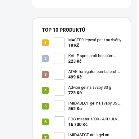
TOP 10 PRODUKTŮ
MASTER lepová past na šváby
19 Kč
KALIF sprej proti holubům
750ml
223 Kč
ATAK fumigator bomba proti
hmyzu 20g
499 Kč
Advion gel na šváby 30 g
723 Kč
IMIDASECT gel na šváby 35 g
profi
562 Kč
FOG master 1000 - AKU ULV
fukar / rosič
16 730 Kč
IMIDASECT ants gel na