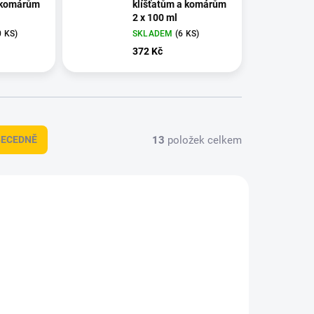
a komárům
klíšťatům a komárům
2 x 100 ml
0 KS
)
SKLADEM
(
6 KS
)
372 Kč
13
položek celkem
BECEDNĚ
VÝPRODEJ
1089
2761