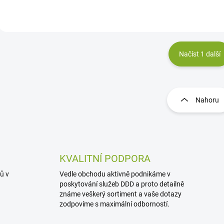
g / l, zaručuje rychlý o
skupiny pyrethroidů ) a
účinek a reziduální...
prodlouženou reziduální...
Načíst 1 další
O
v
l
Nahoru
á
d
a
c
í
p
KVALITNÍ PODPORA
r
ů v
Vedle obchodu aktivně podnikáme v
v
poskytování služeb DDD a proto detailně
k
y
známe veškerý sortiment a vaše dotazy
v
zodpovíme s maximální odborností.
ý
p