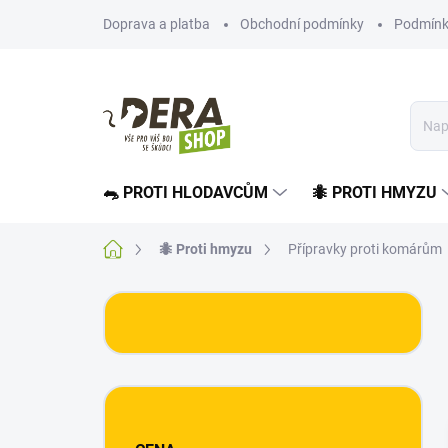
Přejít
Doprava a platba
Obchodní podmínky
Podmínk
na
obsah
🐀 PROTI HLODAVCŮM
🐜 PROTI HMYZU
Domů
🐜 Proti hmyzu
Přípravky proti komárům
P
o
s
t
r
a
n