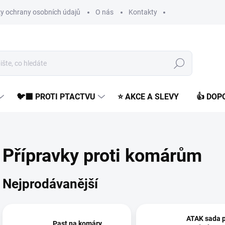
y ochrany osobních údajů
O nás
Kontakty
Hledat
🐦‍⬛ PROTI PTACTVU
⭐ AKCE A SLEVY
👍 DO
Přípravky proti komárům
Nejprodávanější
ATAK sada p
Past na komáry