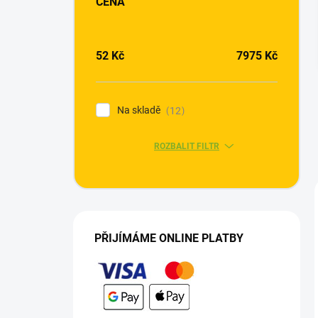
CENA
n
í
p
a
52
Kč
7975
Kč
n
e
l
Na skladě
12
ROZBALIT FILTR
PŘIJÍMÁME ONLINE PLATBY