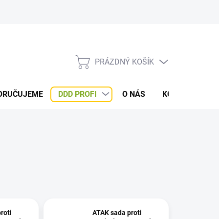
PRÁZDNÝ KOŠÍK
NÁKUPNÍ
KOŠÍK
PORUČUJEME
DDD PROFI
O NÁS
KONTAKTY
roti
ATAK sada proti