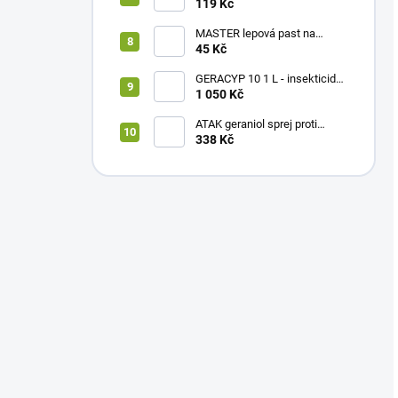
mravence 5 g
119 Kč
MASTER lepová past na
štěnice
45 Kč
GERACYP 10 1 L - insekticidní
koncentrát
1 050 Kč
ATAK geraniol sprej proti
štěnicím 400 ml
338 Kč