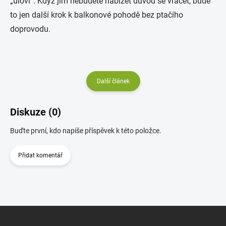
„uloví“. Když jim nebudete nabízet důvod se vracet, bude
to jen další krok k balkonové pohodě bez ptačího
doprovodu.
Další článek
Diskuze (0)
Buďte první, kdo napíše příspěvek k této položce.
Přidat komentář
Z
á