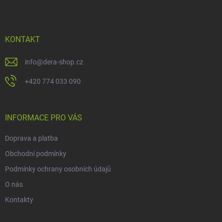
p
a
t
í
KONTAKT
info
@
dera-shop.cz
+420 774 033 090
INFORMACE PRO VÁS
Doprava a platba
Obchodní podmínky
Podmínky ochrany osobních údajů
O nás
Kontakty