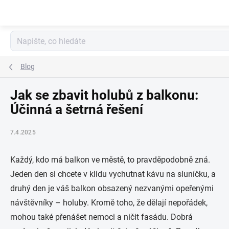
Přejít
na
obsah
Blog
Jak se zbavit holubů z balkonu:
Účinná a šetrná řešení
7.4.2025
Každý, kdo má balkon ve městě, to pravděpodobně zná.
Jeden den si chcete v klidu vychutnat kávu na sluníčku, a
druhý den je váš balkon obsazený nezvanými opeřenými
návštěvníky – holuby. Kromě toho, že dělají nepořádek,
mohou také přenášet nemoci a ničit fasádu. Dobrá