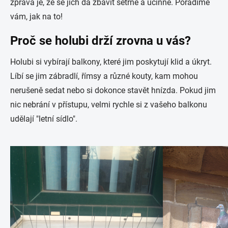
zpráva je, že se jich dá zbavit šetrně a účinně. Poradíme
vám, jak na to!
Proč se holubi drží zrovna u vás?
Holubi si vybírají balkony, které jim poskytují klid a úkryt.
Líbí se jim zábradlí, římsy a různé kouty, kam mohou
nerušeně sedat nebo si dokonce stavět hnízda. Pokud jim
nic nebrání v přístupu, velmi rychle si z vašeho balkonu
udělají "letní sídlo".