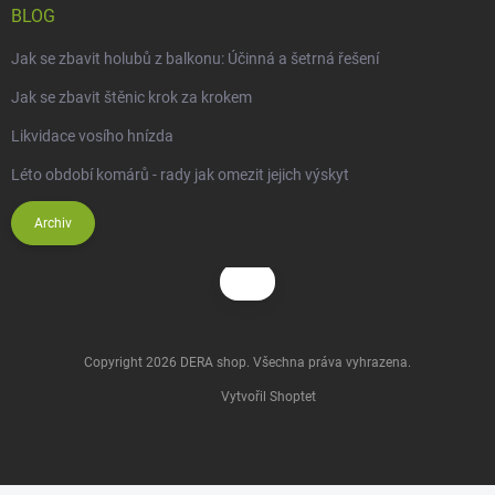
BLOG
Jak se zbavit holubů z balkonu: Účinná a šetrná řešení
Jak se zbavit štěnic krok za krokem
Likvidace vosího hnízda
Léto období komárů - rady jak omezit jejich výskyt
Archiv
Copyright 2026
DERA shop
. Všechna práva vyhrazena.
Vytvořil Shoptet