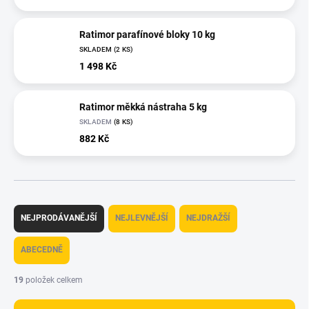
Ratimor parafínové bloky 10 kg
SKLADEM
(
2 KS
)
1 498 Kč
Ratimor měkká nástraha 5 kg
SKLADEM
(
8 KS
)
882 Kč
Ř
a
NEJPRODÁVANĚJŠÍ
NEJLEVNĚJŠÍ
NEJDRAŽŠÍ
z
e
ABECEDNĚ
n
í
19
položek celkem
p
r