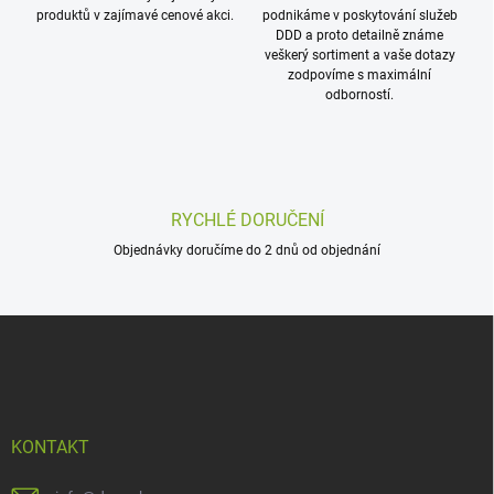
y
produktů v zajímavé cenové akci.
podnikáme v poskytování služeb
v
DDD a proto detailně známe
ý
veškerý sortiment a vaše dotazy
p
zodpovíme s maximální
i
odborností.
s
u
RYCHLÉ DORUČENÍ
Objednávky doručíme do 2 dnů od objednání
Z
á
p
a
t
í
KONTAKT