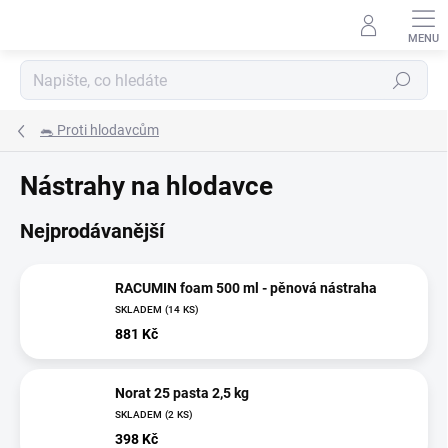
Přejít
na
obsah
Hledat
🐀 Proti hlodavcům
Nástrahy na hlodavce
Nejprodávanější
RACUMIN foam 500 ml - pěnová nástraha
SKLADEM
(
14 KS
)
881 Kč
Norat 25 pasta 2,5 kg
SKLADEM
(
2 KS
)
398 Kč