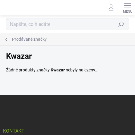
Přejít
na
obsah
Hledat
Prodávané značky
Kwazar
Žádné produkty značky
Kwazar
nebyly nalezeny...
Z
á
p
a
t
í
KONTAKT