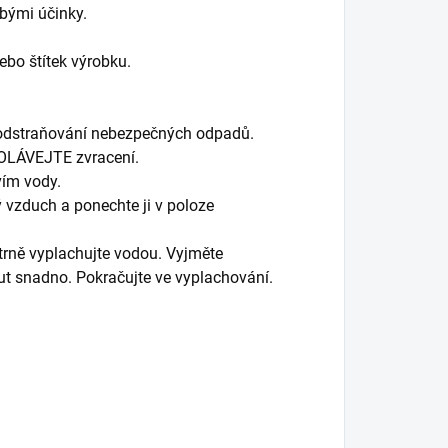
bými účinky.
ebo štítek výrobku.
 odstraňování nebezpečných odpadů.
OLÁVEJTE zvracení.
ím vody.
vzduch a ponechte ji v poloze
rně vyplachujte vodou. Vyjměte
out snadno. Pokračujte ve vyplachování.