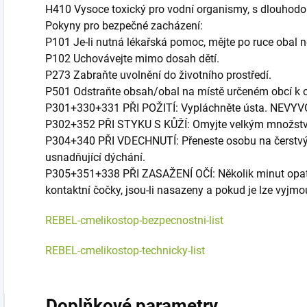
H410 Vysoce toxický pro vodní organismy, s dlouhodo
Pokyny pro bezpečné zacházení:
P101 Je-li nutná lékařská pomoc, mějte po ruce obal n
P102 Uchovávejte mimo dosah dětí.
P273 Zabraňte uvolnění do životního prostředí.
P501 Odstraňte obsah/obal na místě určeném obcí k
P301+330+331 PŘI POŽITÍ: Vypláchněte ústa. NEVYV
P302+352 PŘI STYKU S KŮŽÍ: Omyjte velkým množstv
P304+340 PŘI VDECHNUTÍ: Přeneste osobu na čerstvý 
usnadňující dýchání.
P305+351+338 PŘI ZASAŽENÍ OČÍ: Několik minut opat
kontaktní čočky, jsou-li nasazeny a pokud je lze vyjm
REBEL-cmelikostop-bezpecnostni-list
REBEL-cmelikostop-technicky-list
Doplňkové parametry