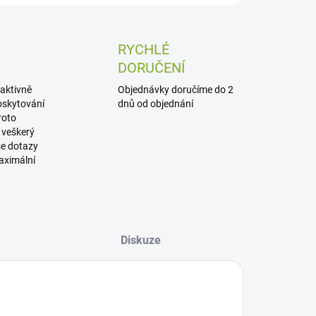
RYCHLÉ
DORUČENÍ
aktivně
Objednávky doručíme do 2
oskytování
dnů od objednání
roto
 veškerý
še dotazy
aximální
Diskuze