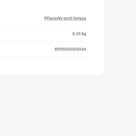
Přípravky proti hmyzu
0.35 kg
8595039305544