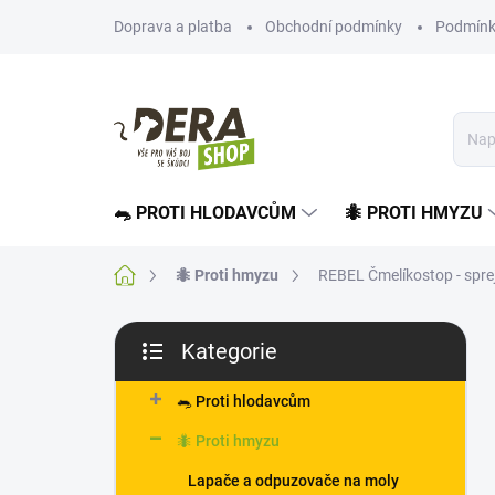
Přejít
Doprava a platba
Obchodní podmínky
Podmínk
na
obsah
🐀 PROTI HLODAVCŮM
🐜 PROTI HMYZU
Domů
🐜 Proti hmyzu
REBEL Čmelíkostop - sprej
P
Kategorie
o
Přeskočit
s
kategorie
t
🐀 Proti hlodavcům
r
🐜 Proti hmyzu
a
n
Lapače a odpuzovače na moly