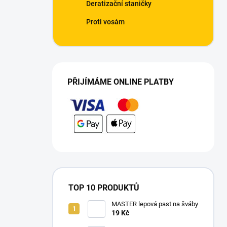
Deratizační staničky
Proti vosám
PŘIJÍMÁME ONLINE PLATBY
TOP 10 PRODUKTŮ
MASTER lepová past na šváby
19 Kč