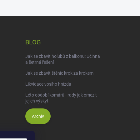
BLOG
Jak se zbavit holubů z balkonu: Účinná
a šetrná řešení
Jak se zbavit štěnic krok za krokem
Likvidace vosího hnízda
Léto období komárů - rady jak omezit
jejich výskyt
Archiv