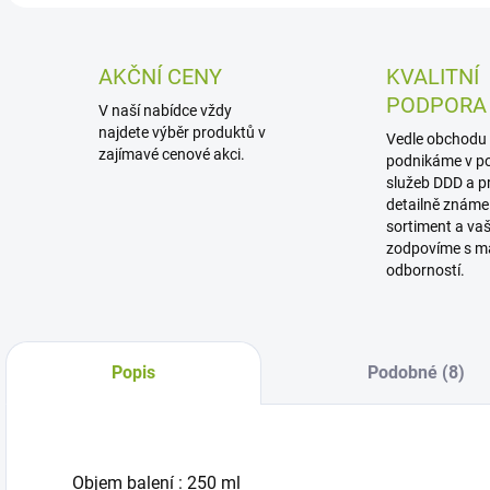
AKČNÍ CENY
KVALITNÍ
PODPORA
V naší nabídce vždy
najdete výběr produktů v
Vedle obchodu 
zajímavé cenové akci.
podnikáme v p
služeb DDD a p
detailně známe
sortiment a va
zodpovíme s m
odborností.
Popis
Podobné (8)
Objem balení : 250 ml