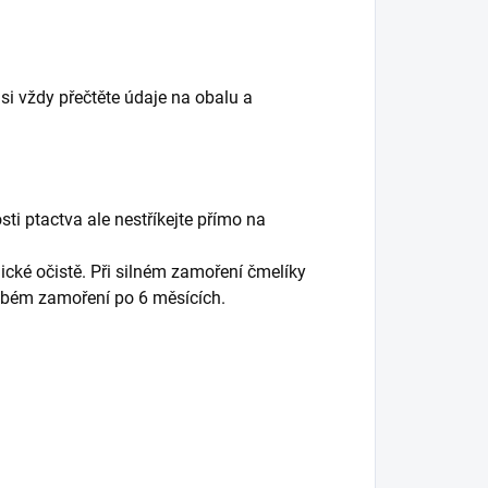
si vždy přečtěte údaje na obalu a
sti ptactva ale nestříkejte přímo na
ické očistě. Při silném zamoření čmelíky
labém zamoření po 6 měsících.