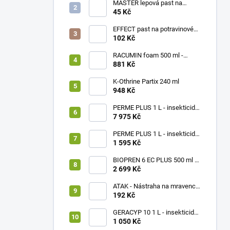
MASTER lepová past na
štěnice
45 Kč
EFFECT past na potravinové
moly
102 Kč
RACUMIN foam 500 ml -
pěnová nástraha
881 Kč
K-Othrine Partix 240 ml
948 Kč
PERME PLUS 1 L - insekticidní
koncentrát AKCE 5+1
7 975 Kč
PERME PLUS 1 L - insekticidní
koncentrát
1 595 Kč
BIOPREN 6 EC PLUS 500 ml -
insekticidní koncentrát
2 699 Kč
ATAK - Nástraha na mravence
Imidacloprid sada 2 domečky
192 Kč
+ gel
GERACYP 10 1 L - insekticidní
koncentrát
1 050 Kč