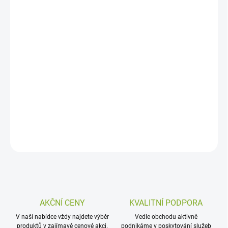
Čtyřsložkový insekticidní koncentrát pro profesionální použití.
Účinné látky
: cypermethrin (25 %), tetramethrin (10
%), piperonylbutoxid (20 %), pyriproxyfen (růstový regulátor, 1 %
Přípravek je určen pouze pro použití vlastníkům osvědčení podle §
58 odst. 1, 2 a 3 zák. č. 258/2000 Sb., o ochraně veřejného
zdraví.
Při nákupu je nutné uvést platné IČ nebo doložit doklad o
odborné způsobilosti !
DETAILNÍ INFORMACE
ZEPTAT SE
AKČNÍ CENY
KVALITNÍ PODPORA
V naší nabídce vždy najdete výběr
Vedle obchodu aktivně
produktů v zajímavé cenové akci.
podnikáme v poskytování služeb