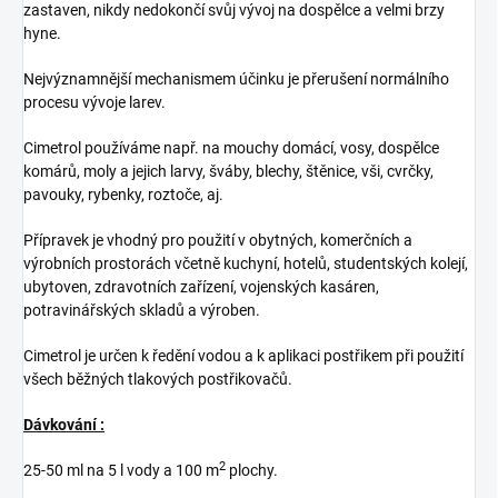
zastaven, nikdy nedokončí svůj vývoj na dospělce a velmi brzy
hyne.
Nejvýznamnější mechanismem účinku je přerušení normálního
procesu vývoje larev.
Cimetrol používáme např. na mouchy domácí, vosy, dospělce
komárů, moly a jejich larvy, šváby, blechy, štěnice, vši, cvrčky,
pavouky, rybenky, roztoče, aj.
Přípravek je vhodný pro použití v obytných, komerčních a
výrobních prostorách včetně kuchyní, hotelů, studentských kolejí,
ubytoven, zdravotních zařízení, vojenských kasáren,
potravinářských skladů a výroben.
Cimetrol je určen k ředění vodou a k aplikaci postřikem při použití
všech běžných tlakových postřikovačů.
Dávkování :
2
25-50 ml na 5 l vody a 100 m
plochy.