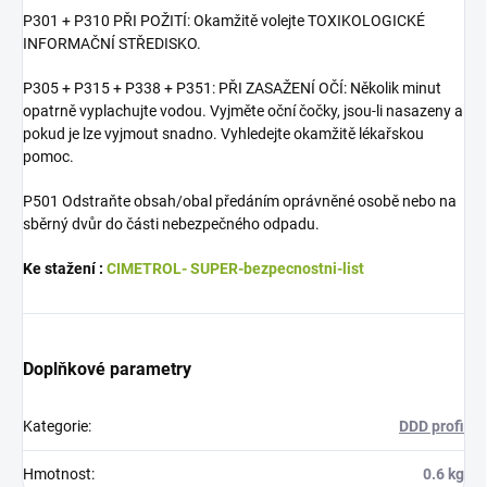
P301 + P310 PŘI POŽITÍ: Okamžitě volejte TOXIKOLOGICKÉ
INFORMAČNÍ STŘEDISKO.
P305 + P315 + P338 + P351: PŘI ZASAŽENÍ OČÍ: Několik minut
opatrně vyplachujte vodou. Vyjměte oční čočky, jsou-li nasazeny a
pokud je lze vyjmout snadno. Vyhledejte okamžitě lékařskou
pomoc.
P501 Odstraňte obsah/obal předáním oprávněné osobě nebo na
sběrný dvůr do části nebezpečného odpadu.
Ke stažení :
CIMETROL- SUPER-bezpecnostni-list
Doplňkové parametry
Kategorie
:
DDD profi
Hmotnost
:
0.6 kg