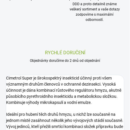
DDD a proto detailně známe
veškerý sortiment a vaše dotazy
zodpovíme s maximální
odborností.
RYCHLÉ DORUČENÍ
Objednávky doručíme do 2 dnů od objednání
Cimetrol Super je širokospektrý insekticid účinný proti všem
významným druhům členovců v ochranné dezinsekci. Vysoká
účinnost je dána kombinací růstového regulátoru hmyzu, akutně
působícího pyrethroidního insekticidu a metabolickou složkou.
Kombinuje výhody mikrokapsulí a vodní emulze.
Ideální pro hubení těch druhů hmyzu, u nichž lze současně na
jednom místě zasáhnout několik jeho vývojových stádií současně.
Vývoj jedinců, kteří přežili smrtící kombinaci složek přípravku bude