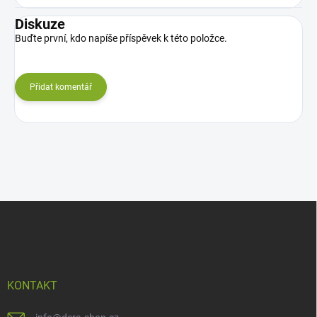
Diskuze
Buďte první, kdo napíše příspěvek k této položce.
Přidat komentář
Z
á
p
a
t
í
KONTAKT