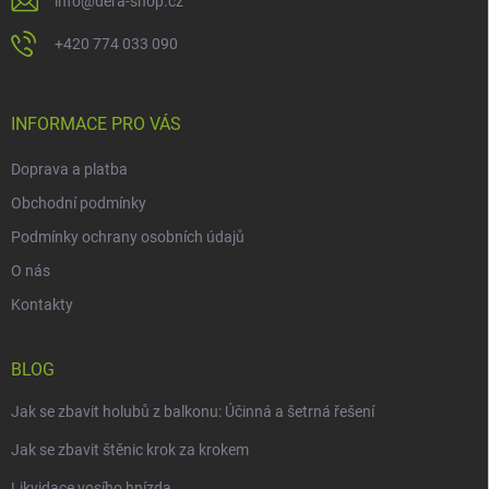
info
@
dera-shop.cz
+420 774 033 090
INFORMACE PRO VÁS
Doprava a platba
Obchodní podmínky
Podmínky ochrany osobních údajů
O nás
Kontakty
BLOG
Jak se zbavit holubů z balkonu: Účinná a šetrná řešení
Jak se zbavit štěnic krok za krokem
Likvidace vosího hnízda