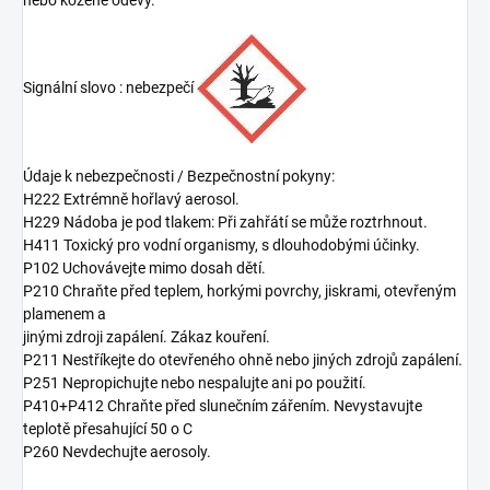
nebo kožené oděvy.
Signální slovo : nebezpečí
Údaje k nebezpečnosti / Bezpečnostní pokyny:
H222 Extrémně hořlavý aerosol.
H229 Nádoba je pod tlakem: Při zahřátí se může roztrhnout.
H411 Toxický pro vodní organismy, s dlouhodobými účinky.
P102 Uchovávejte mimo dosah dětí.
P210 Chraňte před teplem, horkými povrchy, jiskrami, otevřeným
plamenem a
jinými zdroji zapálení. Zákaz kouření.
P211 Nestříkejte do otevřeného ohně nebo jiných zdrojů zapálení.
P251 Nepropichujte nebo nespalujte ani po použití.
P410+P412 Chraňte před slunečním zářením. Nevystavujte
teplotě přesahující 50 o C
P260 Nevdechujte aerosoly.