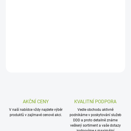
Insekticidní spray s okamžitým účinkem určený k hubení šatních
molů . Přípravek rychle a účinně likviduje nejen samotné dospělce
molů, ale také jejich vajíčka a larvy v šatních skříních, zásuvkách a
dalších místech kam je ukládáno oblečení. Spray zanechává
příjemnou vůni levandule.
DETAILNÍ INFORMACE
ZEPTAT SE
AKČNÍ CENY
KVALITNÍ PODPORA
V naší nabídce vždy najdete výběr
Vedle obchodu aktivně
produktů v zajímavé cenové akci.
podnikáme v poskytování služeb
DDD a proto detailně známe
veškerý sortiment a vaše dotazy
zodpovíme s maximální