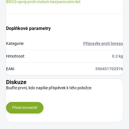
BROS-sprej-proti-molum-bezpecnostni-list
Doplňkové parametry
Kategorie
:
Přípravky proti hmyzu
Hmotnost
:
0.2 kg
EAN
:
590451702976
Diskuze
Buďte první, kdo napíše příspěvek k této položce.
Přidat komentář