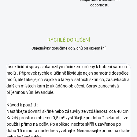
odborností.
RYCHLÉ DORUČENÍ
Objednávky doručíme do 2 dnů od objednání
Insekticidní spray s okamžitým účinkem určený k hubení šatních
molů . Přípravek rychle a účinně likviduje nejen samotné dospělce
molů, ale také jejich vajíčka a larvy v šatních skříních, zásuvkách a
dalších místech kam je ukládáno oblečení. Spray zanechává
příjemnou vůni levandule.
Návod k použití :
Nastříkejte dovnitř skříně nebo zásuvky ze vzdálenosti cca 40 cm.
Každý prostor o objemu 0,5 m³ vystříkejte po dobu 2 sekund. Lze
použít i přímo na oděv. Po aplikaci nechte skříň uzavřenou po
dobu 15 minut a následně vyvětrejte. Nenanášejte přímo na drahé